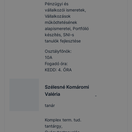
Pénzügyi és
vállalkozói ismeretek,
Vállalkozások
működtetésének
alapismeretei, Portfólió
készítés, SNI-s
tanulók fejlesztése
Osztályfőnök:
10A
Fogadó óra:
KEDD: 4. ÓRA
Szélesné Komáromi
Valéria
-
tanár
Komplex term. tud.
tantárgy,