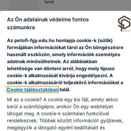
tanár
Angol, Szakmai angol
Az Ön adatainak védelme fontos
nyelv, Munkavállalói
számunkra
idegennyelv
Osztályfőnök:
Az petofi-fgy.edu.hu honlapja cookie-k (sütik)
-
formájában információkat tárol az Ön böngészésre
Fogadó óra:
használt eszközén, amely információk személyes
KEDD: 3. ÓRA
adatnak minősülhetnek. Az alábbiakban
lehetősége van dönteni arról, hogy mely típusú
Molnárné Bodó
cookie-k alkalmazását kívánja engedélyezni. A
Zsuzsa
cookie-k alkalmazásáról teljeskörű információkat a
-
Cookie tájékoztatóban
talál.
tanár
Mi az a cookie? A cookie egy kis fájl, amely akkor
kerül a számítógépre, amikor Ön egy webhelyet
Német, Munkavállalói
idegennyelv
látogat meg. A cookie-k számtalan funkcióval
rendelkeznek. Többek között információt gyűjtenek,
Osztályfőnök:
megjegyzik a látogató egyéni beállításait és
-