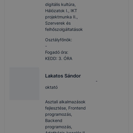
digitális kultúra,
Hálózatok I., IKT
projektmunka II.,
Szerverek és
felhőszolgáltatások
Osztályfőnök:
-
Fogadó óra:
KEDD: 3. ÓRA
Lakatos Sándor
-
oktató
Asztali alkalmazások
fejlesztése, Frontend
programozás,
Backend
programozás,
Adatbázis-kezelés II.,