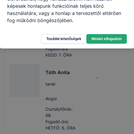
képesek honlapunk funkcióinak teljes körű
használatára, vagy a honlap a tervezettől eltérően
Angol, Szakmai angol
nyelv, Munkavállalói
fog működni böngészőjében.
ismeretek
Osztályfőnök:
További lehetőségek
Mindet elfogadom
-
Fogadó óra:
KEDD: 1. ÓRA
Tóth Anita
-
tanár
Angol
Osztályfőnök:
9B
Fogadó óra:
HÉTFŐ: 6. ÓRA