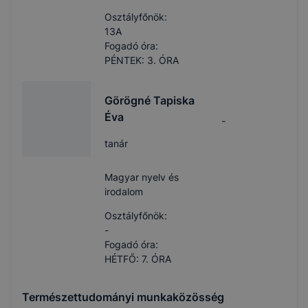
Osztályfőnök:
13A
Fogadó óra:
PÉNTEK: 3. ÓRA
Görögné Tapiska
Éva
-
tanár
Magyar nyelv és
irodalom
Osztályfőnök:
-
Fogadó óra:
HÉTFŐ: 7. ÓRA
Természettudományi munkaközösség