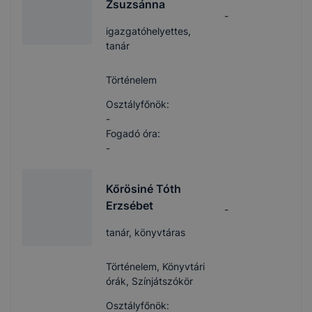
Zsuzsánna
-
igazgatóhelyettes,
tanár
Történelem
Osztályfőnök:
-
Fogadó óra:
-
Kőrösiné Tóth
Erzsébet
-
tanár, könyvtáras
Történelem, Könyvtári
órák, Színjátszókör
Osztályfőnök: