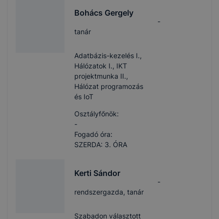
Bohács Gergely
-
tanár
Adatbázis-kezelés I.,
Hálózatok I., IKT
projektmunka II.,
Hálózat programozás
és IoT
Osztályfőnök:
-
Fogadó óra:
SZERDA: 3. ÓRA
Kerti Sándor
-
rendszergazda, tanár
Szabadon választott