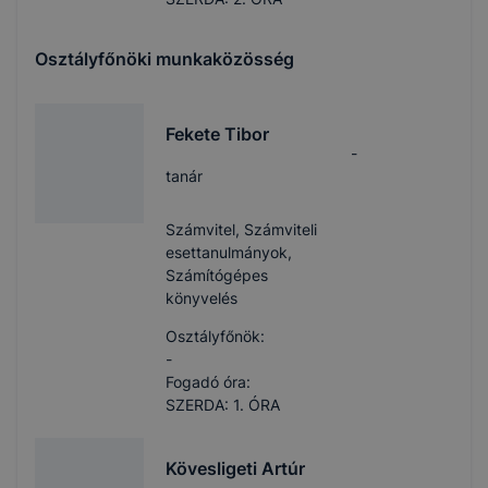
Osztályfőnöki munkaközösség
Fekete Tibor
-
tanár
Számvitel, Számviteli
esettanulmányok,
Számítógépes
könyvelés
Osztályfőnök:
-
Fogadó óra:
SZERDA: 1. ÓRA
Kövesligeti Artúr
-