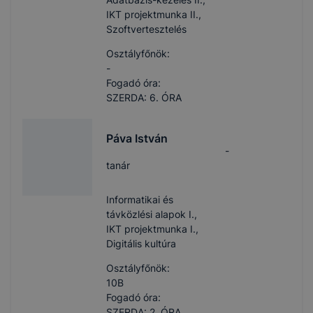
IKT projektmunka II.,
Szoftvertesztelés
Osztályfőnök:
-
Fogadó óra:
SZERDA: 6. ÓRA
Páva István
-
tanár
Informatikai és
távközlési alapok I.,
IKT projektmunka I.,
Digitális kultúra
Osztályfőnök:
10B
Fogadó óra:
SZERDA: 2. ÓRA