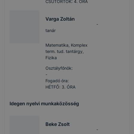
CSÜTÖRTÖK: 4. ÓRA
Varga Zoltán
-
tanár
Matematika, Komplex
term. tud. tantárgy,
Fizika
Osztályfőnök:
-
Fogadó óra:
HÉTFŐ: 3. ÓRA
Idegen nyelvi munkaközösség
Beke Zsolt
-