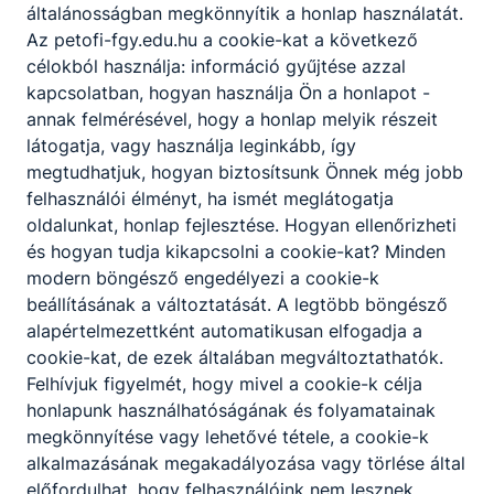
általánosságban megkönnyítik a honlap használatát.
Fogadó óra:
Az petofi-fgy.edu.hu a cookie-kat a következő
CSÜTÖRTÖK: 4. ÓRA
célokból használja: információ gyűjtése azzal
kapcsolatban, hogyan használja Ön a honlapot -
Németh Péterné
annak felmérésével, hogy a honlap melyik részeit
-
látogatja, vagy használja leginkább, így
tanár
megtudhatjuk, hogyan biztosítsunk Önnek még jobb
felhasználói élményt, ha ismét meglátogatja
Angol, Szakmai angol
oldalunkat, honlap fejlesztése. Hogyan ellenőrizheti
nyelv, Munkavállalói
idegennyelv
és hogyan tudja kikapcsolni a cookie-kat? Minden
modern böngésző engedélyezi a cookie-k
Osztályfőnök:
beállításának a változtatását. A legtöbb böngésző
-
alapértelmezettként automatikusan elfogadja a
Fogadó óra:
CSÜTÖRTÖK: 3. ÓRA
cookie-kat, de ezek általában megváltoztathatók.
Felhívjuk figyelmét, hogy mivel a cookie-k célja
honlapunk használhatóságának és folyamatainak
Ráczné Nyilas
megkönnyítése vagy lehetővé tétele, a cookie-k
Csilla
-
alkalmazásának megakadályozása vagy törlése által
előfordulhat, hogy felhasználóink nem lesznek
tanár