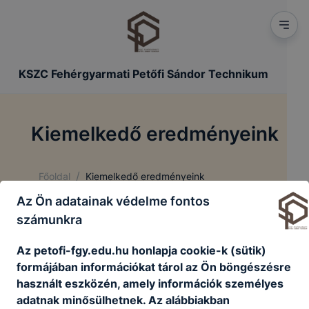
KSZC Fehérgyarmati Petőfi Sándor Technikum
Kiemelkedő eredményeink
/
Főoldal
Kiemelkedő eredményeink
Az Ön adatainak védelme fontos
számunkra
Kiemelkedő eredményeink
Az petofi-fgy.edu.hu honlapja cookie-k (sütik)
formájában információkat tárol az Ön böngészésre
2024/25-ös tanév kiemelkedő eredményei
használt eszközén, amely információk személyes
adatnak minősülhetnek. Az alábbiakban