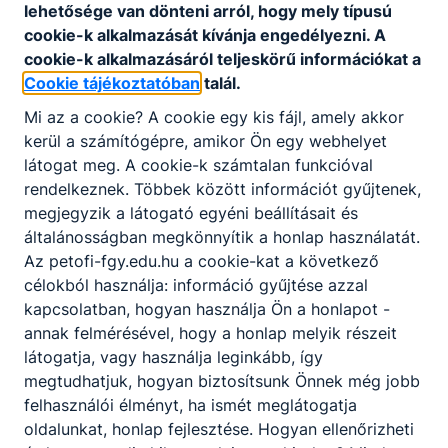
2023/24-es tanév kiemelkedő eredményei
lehetősége van dönteni arról, hogy mely típusú
cookie-k alkalmazását kívánja engedélyezni. A
cookie-k alkalmazásáról teljeskörű információkat a
Cookie tájékoztatóban
talál.
Mi az a cookie? A cookie egy kis fájl, amely akkor
kerül a számítógépre, amikor Ön egy webhelyet
látogat meg. A cookie-k számtalan funkcióval
Partnereink
rendelkeznek. Többek között információt gyűjtenek,
megjegyzik a látogató egyéni beállításait és
általánosságban megkönnyítik a honlap használatát.
Az petofi-fgy.edu.hu a cookie-kat a következő
célokból használja: információ gyűjtése azzal
kapcsolatban, hogyan használja Ön a honlapot -
annak felmérésével, hogy a honlap melyik részeit
látogatja, vagy használja leginkább, így
megtudhatjuk, hogyan biztosítsunk Önnek még jobb
felhasználói élményt, ha ismét meglátogatja
oldalunkat, honlap fejlesztése. Hogyan ellenőrizheti