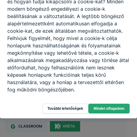
és hogyan tudja kikapcsolni a cookie-kat? Minden
modern böngésző engedélyezi a cookie-k
beállításának a változtatását. A legtöbb böngésző
alapértelmezettként automatikusan elfogadja a
cookie-kat, de ezek általában megváltoztathatók.
Felhívjuk figyelmét, hogy mivel a cookie-k célja
honlapunk használhatóságának és folyamatainak
megkönnyítése vagy lehetővé tétele, a cookie-k
alkalmazásának megakadályozása vagy törlése által
előfordulhat, hogy felhasználóink nem lesznek
képesek honlapunk funkcióinak teljes körű
használatára, vagy a honlap a tervezettől eltérően
KSZC Fehérgyarmati Petőfi Sándor
fog működni böngészőjében.
Technikum
További lehetőségek
Mindet elfogadom
4900 Fehérgyarmat Május 14. tér 16.
CLASSROOM
KRÉTA