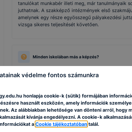
tanulókat munkabér illeti meg, már tanulmányaik 
juthatnak. A szakképző intézmények első szakmájuka
amelynek egy része egyösszegű pályakezdési juttat
vizsga sikeres teljesítését követően.
Minden iskolában más a képzés?
Az egyes iskolai, helyi szakmai programok az óras
atainak védelme fontos számunkra
némileg eltérhetnek egymástól, de a szakmai oktat
a Képzési és Kimeneteli Követelményekben meghatá
szakképzési rendszerben a duális képzőhely a sza
gy.edu.hu honlapja cookie-k (sütik) formájában informáci
szakmai vizsgára való felkészítésért. Az iskolák má
észésre használt eszközén, amely információk személye
kapcsolatban. Az iskola és a partner közötti meg
nek. Az alábbiakban lehetősége van dönteni arról, hogy m
van a tanuló az iskolában és hány napot a duális p
lkalmazását kívánja engedélyezni. A cookie-k alkalmazásá
követően a tanulók akár több időt tölthetnek a duá
információkat a
Cookie tájékoztatóban
talál.
Technikumban az ötödik évfolyam már szinte csak a