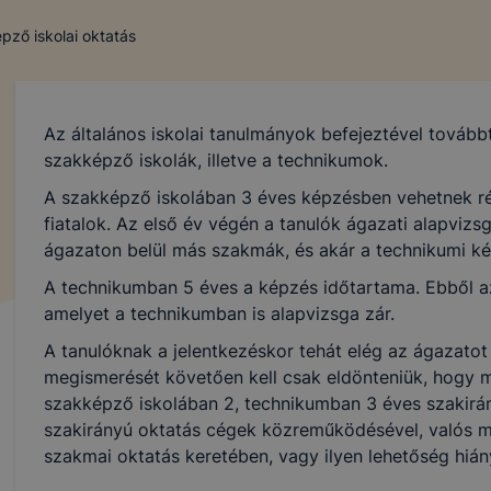
pző iskolai oktatás
Az általános iskolai tanulmányok befejeztével tovább
szakképző iskolák, illetve a technikumok.
A szakképző iskolában 3 éves képzésben vehetnek ré
fiatalok. Az első év végén a tanulók ágazati alapvizsg
ágazaton belül más szakmák, és akár a technikumi ké
A technikumban 5 éves a képzés időtartama. Ebből az
amelyet a technikumban is alapvizsga zár.
A tanulóknak a jelentkezéskor tehát elég az ágazatot
megismerését követően kell csak eldönteniük, hogy 
szakképző iskolában 2, technikumban 3 éves szakirány
szakirányú oktatás cégek közreműködésével, valós 
szakmai oktatás keretében, vagy ilyen lehetőség hián