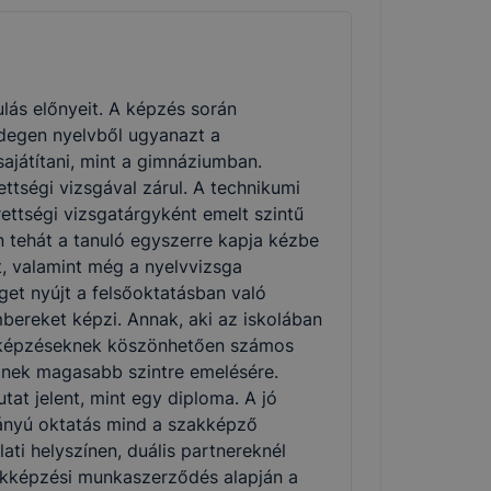
lás előnyeit. A képzés során
degen nyelvből ugyanazt a
ajátítani, mint a gimnáziumban.
ttségi vizsgával zárul. A technikumi
ettségi vizsgatárgyként emelt szintű
n tehát a tanuló egyszerre kapja kézbe
et, valamint még a nyelvvizsga
et nyújt a felsőoktatásban való
bereket képzi. Annak, aki az iskolában
ai képzéseknek köszönhetően számos
inek magasabb szintre emelésére.
at jelent, mint egy diploma. A jó
ányú oktatás mind a szakképző
ati helyszínen, duális partnereknél
zakképzési munkaszerződés alapján a