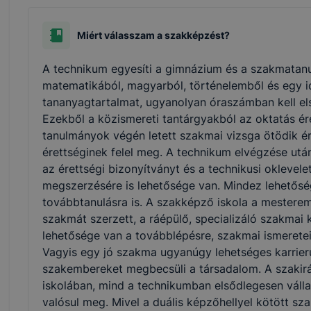
Miért válasszam a szakképzést?
A technikum egyesíti a gimnázium és a szakmatanu
matematikából, magyarból, történelemből és egy i
tananyagtartalmat, ugyanolyan óraszámban kell els
Ezekből a közismereti tantárgyakból az oktatás ére
tanulmányok végén letett szakmai vizsga ötödik ér
érettséginek felel meg. A technikum elvégzése utá
az érettségi bizonyítványt és a technikusi oklevel
megszerzésére is lehetősége van. Mindez lehetőség
továbbtanulásra is. A szakképző iskola a mesterem
szakmát szerzett, a ráépülő, specializáló szakm
lehetősége van a továbblépésre, szakmai ismerete
Vagyis egy jó szakma ugyanúgy lehetséges karrierut
szakembereket megbecsüli a társadalom. A szakir
iskolában, mind a technikumban elsődlegesen vállal
valósul meg. Mivel a duális képzőhellyel kötött s