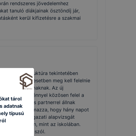
során rendszeres jövedelemhez
t tanuló diákjainak ösztöndíj jár,
ásként kerül kifizetésre a szakmai
zámok és a struktúra tekintetében
ásnak minden esetben meg kell felelnie
rozott tartalmaknak. Az új
kképző intézménnyel közösen felel a
ókat tárol
s és más duális partnerrel állnak
s adatnak
állapodás tartalmazza, hogy hány napot
ely típusú
artnernél. Az ágazati alapvizsgát
ról
lis képzőhelyen, mint az iskolában.
 gyakorlatról szól.