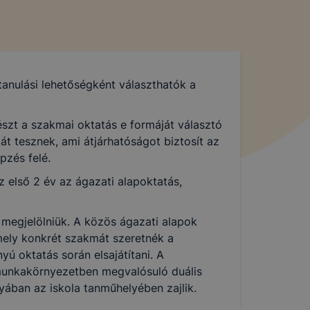
tanulási lehetőségként választhatók a
szt a szakmai oktatás e formáját választó
át tesznek, ami átjárhatóságot biztosít az
pzés felé.
 első 2 év az ágazati alapoktatás,
 megjelölniük. A közös ágazati alapok
mely konkrét szakmát szeretnék a
ú oktatás során elsajátítani. A
munkakörnyezetben megvalósuló duális
yában az iskola tanműhelyében zajlik.