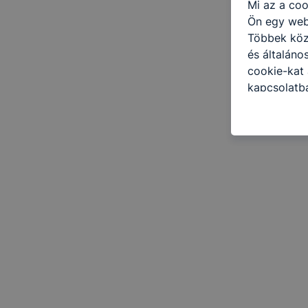
Mi az a coo
Ön egy web
Többek közö
és általáno
cookie-kat 
kapcsolatba
honlap mely
hogyan bizt
oldalunkat,
cookie-kat
változtatás
a cookie-ka
mivel a coo
megkönnyít
megakadályo
lesznek kép
tervezettől