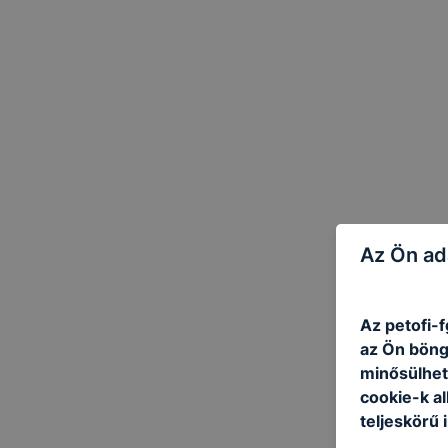
Az Ön ad
Az petofi-f
az Ön böng
minősülhet
cookie-k a
teljeskörű 