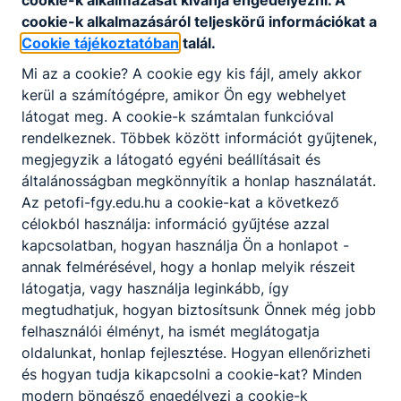
cookie-k alkalmazását kívánja engedélyezni. A
cookie-k alkalmazásáról teljeskörű információkat a
Cookie tájékoztatóban
talál.
Mi az a cookie? A cookie egy kis fájl, amely akkor
Partnereink
kerül a számítógépre, amikor Ön egy webhelyet
látogat meg. A cookie-k számtalan funkcióval
rendelkeznek. Többek között információt gyűjtenek,
megjegyzik a látogató egyéni beállításait és
általánosságban megkönnyítik a honlap használatát.
Az petofi-fgy.edu.hu a cookie-kat a következő
célokból használja: információ gyűjtése azzal
kapcsolatban, hogyan használja Ön a honlapot -
annak felmérésével, hogy a honlap melyik részeit
látogatja, vagy használja leginkább, így
megtudhatjuk, hogyan biztosítsunk Önnek még jobb
felhasználói élményt, ha ismét meglátogatja
oldalunkat, honlap fejlesztése. Hogyan ellenőrizheti
és hogyan tudja kikapcsolni a cookie-kat? Minden
modern böngésző engedélyezi a cookie-k