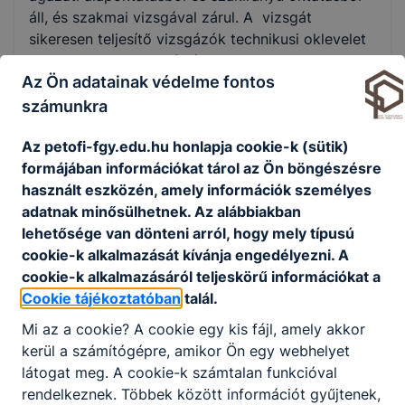
áll, és szakmai vizsgával zárul. A vizsgát
sikeresen teljesítő vizsgázók technikusi oklevelet
vagy szakmai bizonyítványt szereznek, amely
Az Ön adatainak védelme fontos
államilag elismert szakképzettséget tanúsít.
számunkra
A szakképesítés megszerzésére irányuló szakmai
képzést képesítő vizsga zárja, és a sikeresen
Az petofi-fgy.edu.hu honlapja cookie-k (sütik)
vizsgázók államilag elismert szakképesítést
formájában információkat tárol az Ön böngészésre
tanúsító képesítő bizonyítványt kapnak.
használt eszközén, amely információk személyes
adatnak minősülhetnek. Az alábbiakban
lehetősége van dönteni arról, hogy mely típusú
Felnőttként az iskolában szakmákat és
cookie-k alkalmazását kívánja engedélyezni. A
szakképesítést is szerezhetek?
cookie-k alkalmazásáról teljeskörű információkat a
Cookie tájékoztatóban
talál.
Igen. Az első két szakma megszerzését
Mi az a cookie? A cookie egy kis fájl, amely akkor
felnőttképzési jogviszonyban is ingyenesen
kerül a számítógépre, amikor Ön egy webhelyet
biztosítja az állami szakképző intézmény és
látogat meg. A cookie-k számtalan funkcióval
az együttműködési megállapodással
rendelkeznek. Többek között információt gyűjtenek,
rendelkező nem állami szakképző intézmény