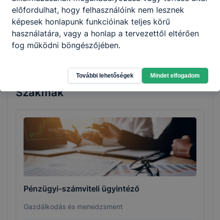
előfordulhat, hogy felhasználóink nem lesznek
Követelményekben, szakképesítés esetén a
képesek honlapunk funkcióinak teljes körű
Programkövetelményekben meghatározott
használatára, vagy a honlap a tervezettől eltérően
tartalmakhoz és a helyi igényekhez.
fog működni böngészőjében.
További lehetőségek
Mindet elfogadom
Szakmák
Pénzügyi-számviteli ügyintéző
Gazdálkodás és menedzsment