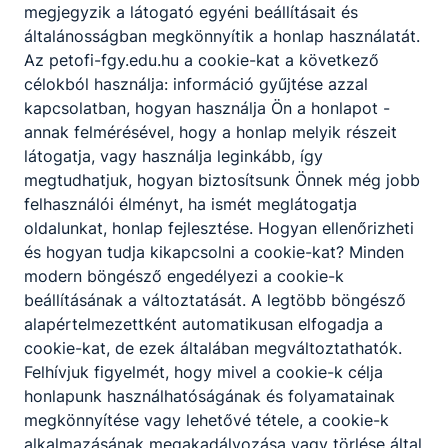
megjegyzik a látogató egyéni beállításait és
annak, aki a szakképzésben ingyenes
általánosságban megkönnyítik a honlap használatát.
részvételre jogosult. Ingyenes képzéseinken
Az petofi-fgy.edu.hu a cookie-kat a következő
az első képesítő vizsga letételéig
célokból használja: információ gyűjtése azzal
térítésmentesen tanulhatnak azok, akik még
kapcsolatban, hogyan használja Ön a honlapot -
nem rendelkeznek az új szakképzési
annak felmérésével, hogy a honlap melyik részeit
rendszerben szerzett szakképesítéssel
látogatja, vagy használja leginkább, így
megtudhatjuk, hogyan biztosítsunk Önnek még jobb
felhasználói élményt, ha ismét meglátogatja
oldalunkat, honlap fejlesztése. Hogyan ellenőrizheti
Munka mellett is tudok szakmát vagy
és hogyan tudja kikapcsolni a cookie-kat? Minden
államilag elismert szakképesítést szerezni?
modern böngésző engedélyezi a cookie-k
beállításának a változtatását. A legtöbb böngésző
Az iskolák a felnőttek számára mind a
alapértelmezettként automatikusan elfogadja a
szakmai oktatást, mind a szakmai képzést
cookie-kat, de ezek általában megváltoztathatók.
rugalmasan, akár munka mellett, rövid idő
Felhívjuk figyelmét, hogy mivel a cookie-k célja
alatt szervezik meg, gyakran az esti órákban,
honlapunk használhatóságának és folyamatainak
akár hétvégén is. Az egyes intézmények
megkönnyítése vagy lehetővé tétele, a cookie-k
képzési programja sokszor ezért is tér el
alkalmazásának megakadályozása vagy törlése által
egymástól, igazodva a Képzési és Kimeneteli