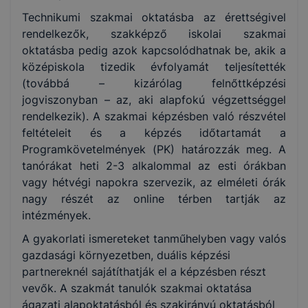
Technikumi szakmai oktatásba az érettségivel
rendelkezők, szakképző iskolai szakmai
oktatásba pedig azok kapcsolódhatnak be, akik a
középiskola tizedik évfolyamát teljesítették
(továbbá – kizárólag felnőttképzési
jogviszonyban – az, aki alapfokú végzettséggel
rendelkezik). A szakmai képzésben való részvétel
feltételeit és a képzés időtartamát a
Programkövetelmények (PK) határozzák meg. A
tanórákat heti 2-3 alkalommal az esti órákban
vagy hétvégi napokra szervezik, az elméleti órák
nagy részét az online térben tartják az
intézmények.
A gyakorlati ismereteket tanműhelyben vagy valós
gazdasági környezetben, duális képzési
partnereknél sajátíthatják el a képzésben részt
vevők. A szakmát tanulók szakmai oktatása
ágazati alapoktatásból és szakirányú oktatásból