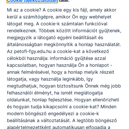
Ajánlott minden ﬁatal számára, akit az informatikai
szoftverek világa nemcsak vonz, hanem azok
Mi az a cookie? A cookie egy kis fájl, amely akkor
fejlesztése, tökéletesítése is érdekel.
kerül a számítógépre, amikor Ön egy webhelyet
látogat meg. A cookie-k számtalan funkcióval
rendelkeznek. Többek között információt gyűjtenek,
KOMPETENCIAELVÁRÁS
megjegyzik a látogató egyéni beállításait és
Informatikai ismeretek, logikus gondolkodási és
általánosságban megkönnyítik a honlap használatát.
problémamegoldó képesség, ügyfélközpontú
Az petofi-fgy.edu.hu a cookie-kat a következő
hozzáállás, rendszerszintű gondolkodás,
célokból használja: információ gyűjtése azzal
együttműködési készség.
kapcsolatban, hogyan használja Ön a honlapot -
annak felmérésével, hogy a honlap melyik részeit
látogatja, vagy használja leginkább, így
A SZAKKÉPZETTSÉGGEL RENDELKEZŐ
megtudhatjuk, hogyan biztosítsunk Önnek még jobb
felhasználói élményt, ha ismét meglátogatja
számítógépet kezel, üzemeltet;
oldalunkat, honlap fejlesztése. Hogyan ellenőrizheti
fejlesztéshez szükséges szoftvereket
és hogyan tudja kikapcsolni a cookie-kat? Minden
telepít, használ;
modern böngésző engedélyezi a cookie-k
weboldalakat tervez és kódol;
beállításának a változtatását. A legtöbb böngésző
webes kliens és szerveroldali
alapértelmezettként automatikusan elfogadja a
alkalmazásokat tervez és fejleszt;