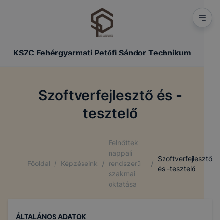
KSZC Fehérgyarmati Petőfi Sándor Technikum
Szoftverfejlesztő és -
tesztelő
Felnőttek
nappali
Szoftverfejlesztő
/
/
/
Főoldal
Képzéseink
rendszerű
és -tesztelő
szakmai
oktatása
ÁLTALÁNOS ADATOK