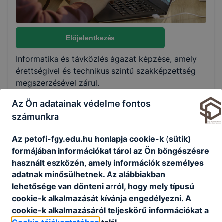
Választható szakmairányok:
Nem válaszható
Előjelentkezés
Informatika és távközlés ágazat képzése, amely
KKK/PTT
érettségivel és technikus szintű szakképzettség
KKK letöltése (pdf)
megszerzésével zárul.
PTT letöltése (pdf)
A szoftverfejlesztő és -tesztelő technikus olyan
Az Ön adatainak védelme fontos
szakember, aki képes webes és asztali
számunkra
Okleveles technikusképzés
alkalmazást (szoftvert) tervezni, fejleszteni,
tesztelni és dokumentálni. A programozási
Nem
Az petofi-fgy.edu.hu honlapja cookie-k (sütik)
feladatokon túl adatbázisok tervezését és
formájában információkat tárol az Ön böngészésre
kezelését is elvégzi. Csapatban dolgozva
használt eszközén, amely információk személyes
együttműködik a szoftverfejlesztési projektben
adatnak minősülhetnek. Az alábbiakban
résztvevő többi munkatársával, képes a
lehetősége van dönteni arról, hogy mely típusú
csoportmunkát támogató fejlesztői eszközök
cookie-k alkalmazását kívánja engedélyezni. A
hatékony használatára.
cookie-k alkalmazásáról teljeskörű információkat a
Cookie tájékoztatóban
talál.