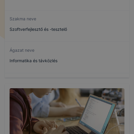
Szakma neve
Szoftverfejlesztő és -tesztelő
Ágazat neve
Informatika és távközlés
Szakmajegyzék száma
506131203
Képzés időtartama
5 év