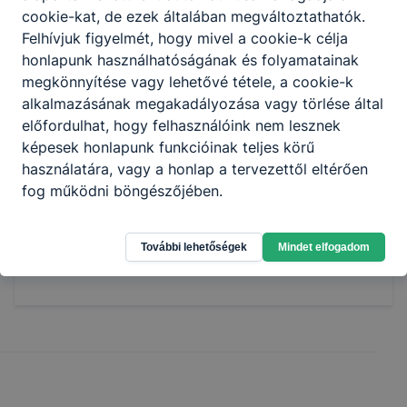
cookie-kat, de ezek általában megváltoztathatók.
asztali alkalmazást (szoftvert) tervez és
Felhívjuk figyelmét, hogy mivel a cookie-k célja
fejleszt;
honlapunk használhatóságának és folyamatainak
szoftvereket tesztel;
megkönnyítése vagy lehetővé tétele, a cookie-k
adatbázisokat tervez és kezel;
alkalmazásának megakadályozása vagy törlése által
csoportmunkát és együttműködést
előfordulhat, hogy felhasználóink nem lesznek
támogató szoftvereket használ;
képesek honlapunk funkcióinak teljes körű
erőforrást és időszükségletet határoz meg.
használatára, vagy a honlap a tervezettől eltérően
fog működni böngészőjében.
Megosztás
További lehetőségek
Mindet elfogadom